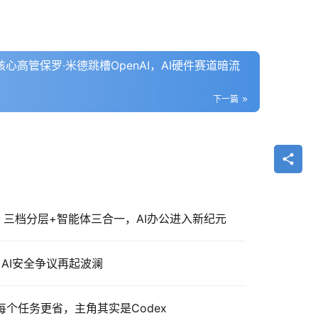
ro核心高管保罗·米德跳槽OpenAI，AI硬件赛道暗流
下一篇
式发布：三档分层+智能体三合一，AI办公进入新纪元
：AI安全争议再起波澜
但每个任务更省，主角其实是Codex