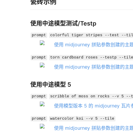
瓷砖示例
使用中途模型测试/Testp
prompt
colorful tiger stripes --test --ti
prompt
torn cardboard roses --testp --til
使用中途模型 5
prompt
scribble of moss on rocks --v 5 --
prompt
watercolor koi --v 5 --tile