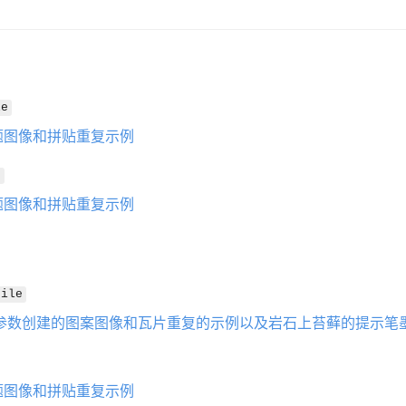
le
e
tile