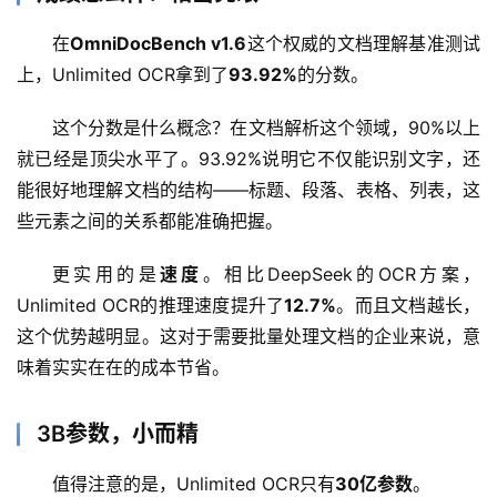
报
在
OmniDocBench v1.6
这个权威的文档理解基准测试
上，Unlimited OCR拿到了
93.92%
的分数。
开
源
这个分数是什么概念？在文档解析这个领域，90%以上
项
就已经是顶尖水平了。93.92%说明它不仅能识别文字，还
目
能很好地理解文档的结构——标题、段落、表格、列表，这
些元素之间的关系都能准确把握。
应
更实用的是
速度
。相比DeepSeek的OCR方案，
用
Unlimited OCR的推理速度提升了
12.7%
。而且文档越长，
这个优势越明显。这对于需要批量处理文档的企业来说，意
味着实实在在的成本节省。
行
业
登录
注册
3B参数，小而精
/
好
值得注意的是，Unlimited OCR只有
30亿参数
。
文