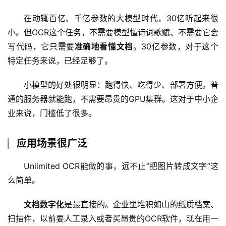
在动辄百亿、千亿参数的大模型时代，30亿听起来很
小。但OCR这个任务，不需要模型懂诗词歌赋、不需要它会
教
写代码，它只需要
准确地看懂文档
。30亿参数，对于这个
程
特定任务来说，已经足够了。
小模型的好处很明显：跑得快、吃得少、部署方便。普
模
型
通的服务器就能跑，不需要昂贵的GPU集群。这对于中小企
框
业来说，门槛低了很多。
架
应用场景很广泛
报
Unlimited OCR能做的事，远不止”把图片转成文字”这
告
么简单。
文档数字化
是最直接的。企业里堆积如山的纸质档案、
扫描件，以前要人工录入或者买昂贵的OCR软件，现在用一