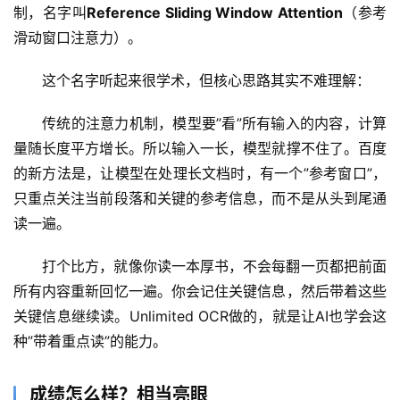
制，名字叫
Reference Sliding Window Attention
（参考
滑动窗口注意力）。
这个名字听起来很学术，但核心思路其实不难理解：
传统的注意力机制，模型要”看”所有输入的内容，计算
量随长度平方增长。所以输入一长，模型就撑不住了。百度
的新方法是，让模型在处理长文档时，有一个”参考窗口”，
只重点关注当前段落和关键的参考信息，而不是从头到尾通
读一遍。
打个比方，就像你读一本厚书，不会每翻一页都把前面
所有内容重新回忆一遍。你会记住关键信息，然后带着这些
关键信息继续读。Unlimited OCR做的，就是让AI也学会这
种”带着重点读”的能力。
A
I
日
成绩怎么样？相当亮眼