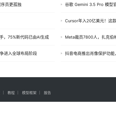
e让程序员更孤独
谷歌 Gemini 3.5 P
Cursor年入20亿美元！
助手，75%新代码已由AI生成
Meta裁员7800人，扎克
全之争进入全球布局阶段
抖音电商推出肖像保护功能
文
教程
模型框架
报告