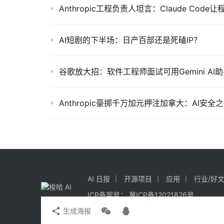
Anthropic工程负责人坦言：Claude Cod
AI短剧的下半场：日产百部还是死磕IP？
谷歌放大招：软件工程师面试可用Gemini AI
Anthropic豪掷千万加元押注加拿大：AI安
AI 日报
开源项目
应用
行业/好
ICP备案号：
冀ICP备12021826号
生成海报