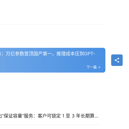
式发布：万亿参数登顶国产第一，推理成本压到GPT-
下一篇
OpenAI 为应对算力紧缺推出“保证容量”服务：客户可锁定 1 至 3 年长期算力，年消费越高折扣越大