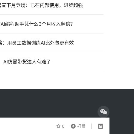
ro 模型官宣下月登场：已在内部使用，进步超强
这款AI编程助手凭什么3个月收入翻倍？
伯格：用员工数据训练AI比外包更有效
，AI仿冒带货达人有难了
0
打赏