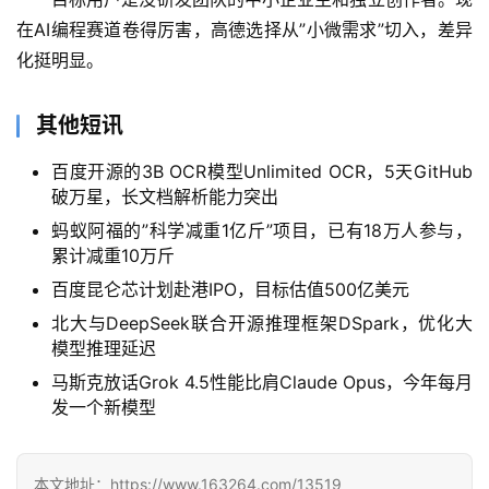
项
目
在AI编程赛道卷得厉害，高德选择从”小微需求”切入，差异
化挺明显。
应
其他短讯
用
百度开源的3B OCR模型Unlimited OCR，5天GitHub
破万星，长文档解析能力突出
行
蚂蚁阿福的”科学减重1亿斤”项目，已有18万人参与，
业
累计减重10万斤
登录
注册
/
百度昆仑芯计划赴港IPO，目标估值500亿美元
好
北大与DeepSeek联合开源推理框架DSpark，优化大
文
模型推理延迟
马斯克放话Grok 4.5性能比肩Claude Opus，今年每月
发一个新模型
教
程
本文地址：https://www.163264.com/13519