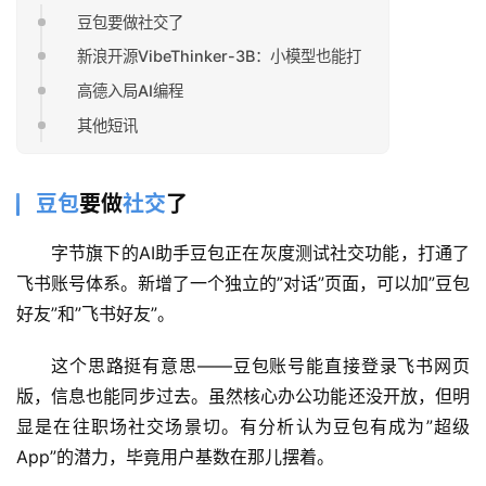
豆包要做社交了
新浪开源VibeThinker-3B：小模型也能打
高德入局AI编程
其他短讯
豆包
要做
社交
了
字节旗下的AI助手豆包正在灰度测试社交功能，打通了
飞书账号体系。新增了一个独立的”对话”页面，可以加”豆包
好友”和”飞书好友”。
这个思路挺有意思——豆包账号能直接登录飞书网页
版，信息也能同步过去。虽然核心办公功能还没开放，但明
显是在往职场社交场景切。有分析认为豆包有成为”超级
App”的潜力，毕竟用户基数在那儿摆着。