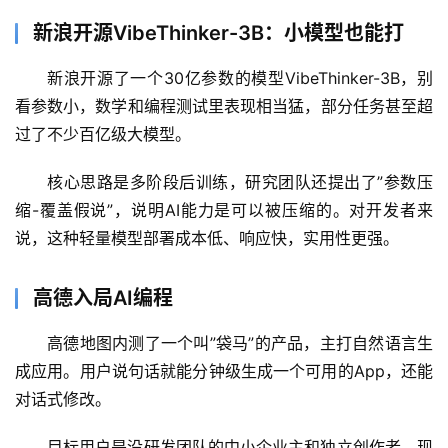
新浪开源VibeThinker-3B：小模型也能打
新浪开源了一个30亿参数的模型VibeThinker-3B，别
看参数小，数学和编程测试里表现相当猛，部分任务甚至超
过了不少百亿级大模型。
核心思路是多阶段后训练，研究团队还提出了”参数压
缩-覆盖假说”，说明AI能力是可以被压缩的。对开发者来
说，这种轻量模型部署成本低、响应快，实用性更强。
A
I
高德入局AI编程
日
报
高德地图内测了一个叫”袋马”的产品，主打自然语言生
成应用。用户说句话就能分钟级生成一个可用的App，还能
对话式修改。
开
源
目标用户是没研发团队的中小企业主和独立创作者。现