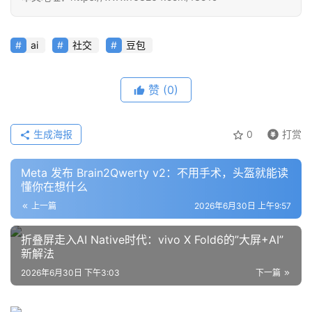
模
型
ai
社交
豆包
框
架
赞
(0)
报
生成海报
0
打赏
告
Meta 发布 Brain2Qwerty v2：不用手术，头盔就能读
懂你在想什么
上一篇
2026年6月30日 上午9:57
折叠屏走入AI Native时代：vivo X Fold6的”大屏+AI”
新解法
2026年6月30日 下午3:03
下一篇