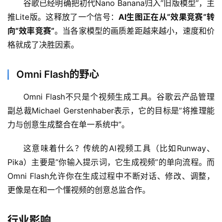
应
谷歌已经明确把初代Nano Banana归入”旧版模型”，主
用
推Lite版。这释放了一个信号：
AI生图正在从”效果竞赛”转
向”效率竞赛”
。当各家模型的画质差距越来越小，速度和价
格就成了决胜因素。
行
业
登录
注册
Omni Flash的野心
/
好
Omni Flash不只是个视频生成工具。谷歌云产品管理
文
副总裁Michael Gerstenhaber表示，它的目标是”将推理能
力与创意生成整合在单一系统中”。
教
这意味着什么？传统的AI视频工具（比如Runway、
程
Pika）主要是”你输入提示词，它生成视频”的单向流程。而
Omni Flash允许你在生成过程中不断对话、修改、调整，
更像是在和一个懂视频的创意总监合作。
模
型
框
行业影响