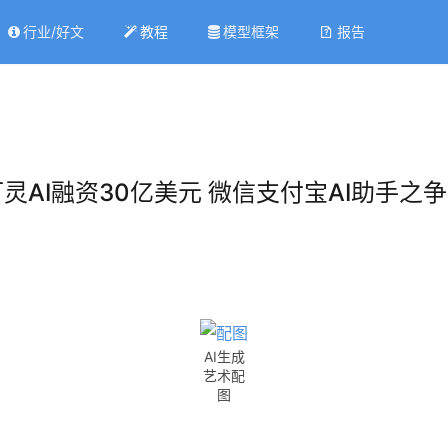
行业/好文
教程
模型框架
报告
 | 可灵AI融资30亿美元 微信支付宝AI助手之
AI生成
艺术配
图