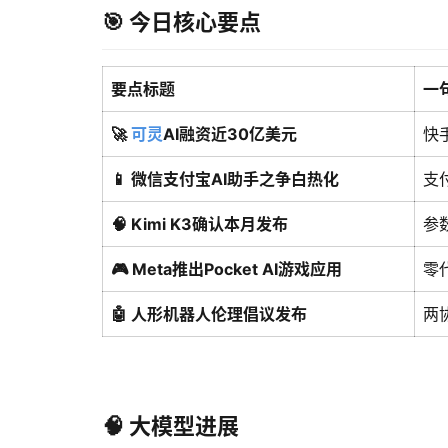
🎯 今日核心要点
要点标题
一
🚀
可灵
AI融资近30亿美元
快
📱 微信支付宝AI助手之争白热化
支
🧠 Kimi K3确认本月发布
参
🎮 Meta推出Pocket AI游戏应用
零
🤖 人形机器人伦理倡议发布
两
🧠 大模型进展