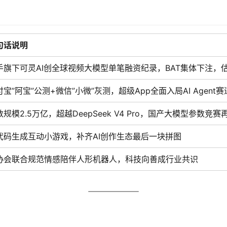
句话说明
手旗下可灵AI创全球视频大模型单笔融资纪录，BAT集体下注，估
付宝”阿宝”公测+微信”小微”灰测，超级App全面入局AI Agent赛
数规模2.5万亿，超越DeepSeek V4 Pro，国产大模型参数竞赛
代码生成互动小游戏，补齐AI创作生态最后一块拼图
协会联合规范情感陪伴人形机器人，科技向善成行业共识