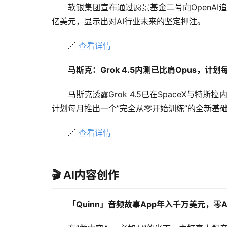
软银集团宣布通过愿景基金二号向OpenAI
亿美元，显示出对AI行业未来的坚定押注。
🔗 
查看详情
马斯克：Grok 4.5内测已比肩Opus，计
马斯克透露Grok 4.5已在SpaceX与特斯拉
计划每月推出一个”完全从零开始训练”的全新基
🔗 
查看详情
🎬 AI内容创作
「Quinn」音频故事App年入千万美元，零