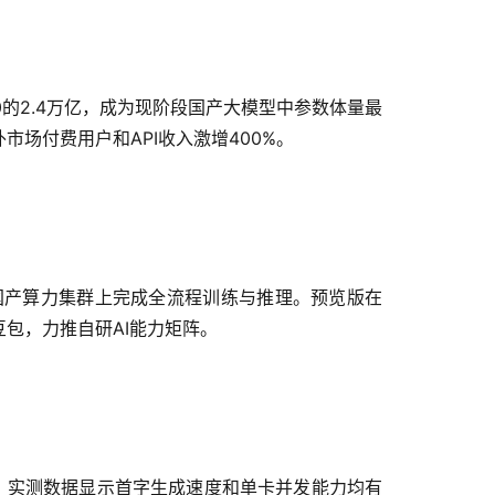
心5.0的2.4万亿，成为现阶段国产大模型中参数体量最
外市场付费用户和API收入激增400%。
，在国产算力集群上完成全流程训练与推理。预览版在
限用豆包，力推自研AI能力矩阵。
效率。实测数据显示首字生成速度和单卡并发能力均有