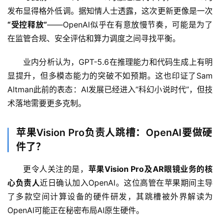
发布显得格外低调。据知情人士透露，这次更新更像是一次
“受控释放”
——OpenAI似乎在有意放慢节奏，可能是为了
在监管合规、安全评估和算力调度之间寻找平衡。
业内分析认为，GPT-5.6在推理能力和代码生成上有明
显提升，但多模态能力的突破不如预期。这也印证了Sam 
Altman此前的表态：AI发展已经进入”科幻小说时代”，但技
术落地需要更多克制。
A
苹果Vision Pro负责人跳槽：OpenAI要做硬
I
件了？
日
报
更令人关注的是，
苹果Vision Pro及AR眼镜业务的核
心负责人
近日确认加入OpenAI。这位高管在苹果期间主导
了多款空间计算设备的硬件研发，其跳槽被外界解读为
开
OpenAI可能正在秘密布局AI原生硬件。
源