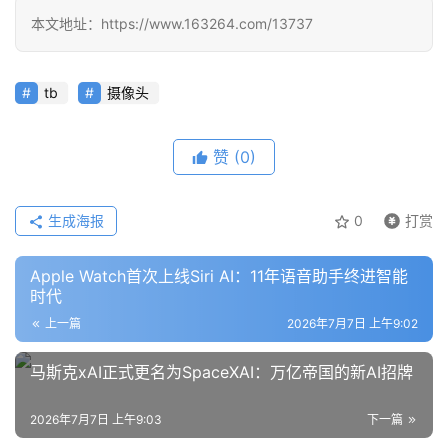
本文地址：https://www.163264.com/13737
教
tb
摄像头
程
赞
(0)
模
型
生成海报
0
打赏
框
架
Apple Watch首次上线Siri AI：11年语音助手终进智能
时代
上一篇
2026年7月7日 上午9:02
报
告
马斯克xAI正式更名为SpaceXAI：万亿帝国的新AI招牌
2026年7月7日 上午9:03
下一篇