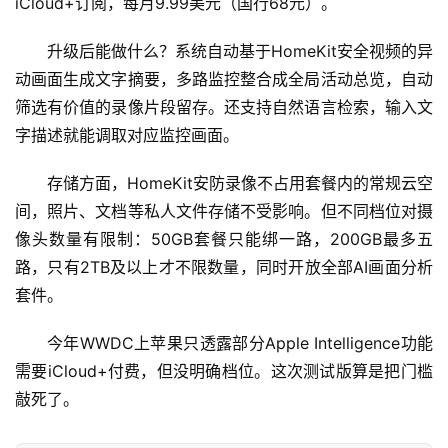
iCloud+订阅，每月9.99美元（国行68元）。
报
升级后能做什么？系统自动基于HomeKit安全视频的异
动画面生成文字摘要，多路监控整合成全局活动总览，自动
开
筛选有价值的录像片段留存。还支持自然语言检索，输入文
源
字描述就能调取对应监控画面。
项
目
存储方面，HomeKit安防录像不占用套餐内的常规云空
间，照片、文档等私人文件存储不受影响。但不同档位对摄
像头数量有限制：50GB套餐只能绑一路，200GB最多五
应
路，只有2TB及以上才不限数量，同时开放全部AI画面分析
用
套件。
今年WWDC上苹果只透露部分Apple Intelligence功能
行
需要iCloud+付费，但没明确档位。这次测试版算是把门槛
业
登录
注册
/
敲死了。
好
文