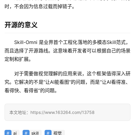
目
时，不会因为信息过载而掉链子。
开源的意义
应
用
Skill-Omni 是业界首个工程化落地的多模态Skill范式，
而且选择了开源路线。这意味着开发者可以根据自己的场景
行
定制和扩展。
业
登录
注册
/
对于需要做视觉理解的应用来说，这个框架值得深入研
好
究。它解决的不是”让AI能看图”的问题，而是”让AI看得准、
文
看得快、看得省”的问题。
教
本文地址：https://www.163264.com/13758
程
ai
skill
视觉