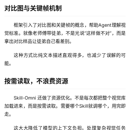
对比图与关键帧机制
框架引入了对比图和关键帧的概念，帮助Agent理解视
觉标准。就像老师傅带徒弟，不是光说”这样做不对”，而是
拿出对比样品让徒弟自己看差别。
这种方式比纯文本描述直观得多，也减少了误解的可
能。
A
I
日
按需读取，不浪费资源
报
Skill-Omni 还做了资源优化。不是每次都把整个视觉库
加载进来，而是按需读取。需要哪个Skill就调哪个，用完即
开
走。
源
项
这大大降低了模型的上下文负担。处理复杂视觉任务