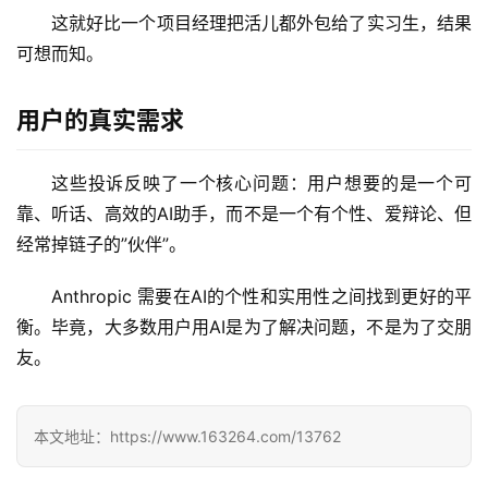
项
这就好比一个项目经理把活儿都外包给了实习生，结果
目
可想而知。
用户的真实需求
应
用
这些投诉反映了一个核心问题：用户想要的是一个可
靠、听话、高效的AI助手，而不是一个有个性、爱辩论、但
行
经常掉链子的”伙伴”。
业
登录
注册
/
Anthropic 需要在AI的个性和实用性之间找到更好的平
好
衡。毕竟，大多数用户用AI是为了解决问题，不是为了交朋
文
友。
教
本文地址：https://www.163264.com/13762
程