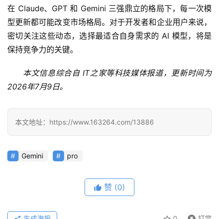
在 Claude、GPT 和 Gemini 三强鼎立的格局下，每一次模
文
型更新都可能改变市场格局。对于开发者和企业用户来说，
密切关注这些动态，选择最适合自身需求的 AI 模型，将是
教
保持竞争力的关键。
程
本文信息综合自 IT之家等科技媒体报道，更新时间为
2026年7月9日。
模
型
框
本文地址：https://www.163264.com/13886
架
Gemini
pro
报
告
赞
(0)
生成海报
0
打赏