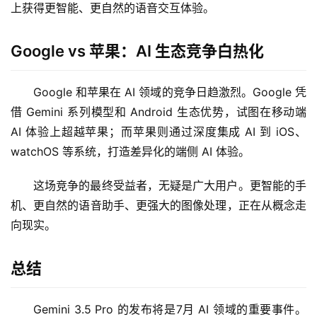
上获得更智能、更自然的语音交互体验。
日
报
Google vs 苹果：AI 生态竞争白热化
开
Google 和苹果在 AI 领域的竞争日趋激烈。Google 凭
源
借 Gemini 系列模型和 Android 生态优势，试图在移动端 
项
AI 体验上超越苹果；而苹果则通过深度集成 AI 到 iOS、
目
watchOS 等系统，打造差异化的端侧 AI 体验。
这场竞争的最终受益者，无疑是广大用户。更智能的手
应
机、更自然的语音助手、更强大的图像处理，正在从概念走
用
向现实。
行
总结
业
登录
注册
/
Gemini 3.5 Pro 的发布将是7月 AI 领域的重要事件。
好