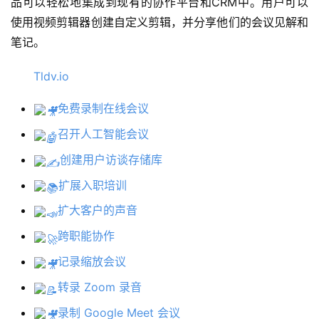
品可以轻松地集成到现有的协作平台和CRM中。用户可以
使用视频剪辑器创建自定义剪辑，并分享他们的会议见解和
笔记。
开
源
Tldv.io
项
目
免费录制在线会议
召开人工智能会议
应
创建用户访谈存储库
用
扩展入职培训
扩大客户的声音
行
跨职能协作
业
登录
注册
记录缩放会议
/
好
转录 Zoom 录音
文
录制 Google Meet 会议