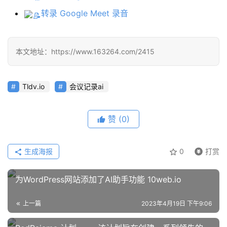
转录 Google Meet 录音
教
程
本文地址：https://www.163264.com/2415
模
Tldv.io
会议记录ai
型
框
架
赞
(0)
生成海报
0
打赏
报
告
为WordPress网站添加了AI助手功能 10web.io
上一篇
2023年4月19日 下午9:06