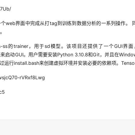
q7Ub/
一个web界面中完成从打tag到训练到数据分析的一系列操作。
程。
a-ss的trainer，用于sd模型。该项目还提供了一个G
Linux）来启动GUI。用户需要安装Python 3.10.8和Git，并且在W
nstall.bash来创建虚拟环境并安装必要的依赖项。TensorBo
wsjcQ70-rVRxf8Lwg
c5