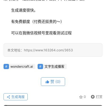
文
生成速度很快。
有免费额度（付费还挺贵的～）
教
程
可以在我微信视频号里观看测试过程
模
本文地址：https://www.163264.com/3653
型
框
架
wondercraft.ai
文字生成播客
赞
(0)
报
告
生成海报
0
打赏