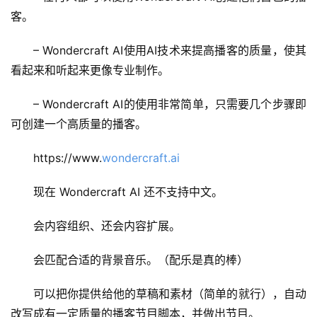
日
客。
报
– Wondercraft AI使用AI技术来提高播客的质量，使其
看起来和听起来更像专业制作。
开
源
– Wondercraft AI的使用非常简单，只需要几个步骤即
项
可创建一个高质量的播客。
目
https://www.
wondercraft.ai
现在 Wondercraft AI 还不支持中文。
应
用
会内容组织、还会内容扩展。
会匹配合适的背景音乐。（配乐是真的棒）
行
业
登录
注册
可以把你提供给他的草稿和素材（简单的就行），自动
/
改写成有一定质量的播客节目脚本，并做出节目。
好