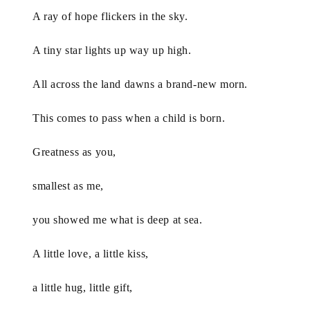
A ray of hope flickers in the sky. 
A tiny star lights up way up high. 
All across the land dawns a brand-new morn. 
A
I
This comes to pass when a child is born.
日
报
Greatness as you,
smallest as me, 
开
源
you showed me what is deep at sea. 
项
目
A little love, a little kiss, 
a little hug, little gift, 
应