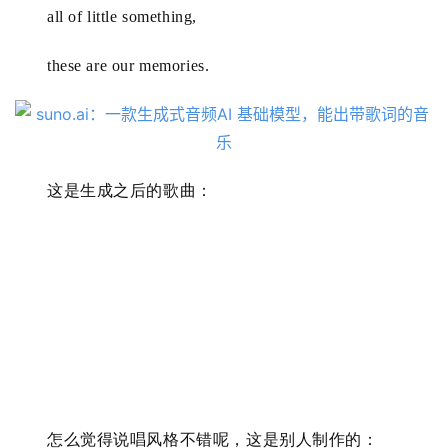
all of little something, 
用
these are our memories.
行
业
登录
注册
/
好
这是生成之后
的歌曲：
文
教
程
模
型
框
怎么觉得说唱风格不错呢，这是别人制作的：