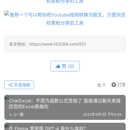
开
源
项
目
本文地址：https://www.163264.com/501
应
用
赞
(0)
行
业
生成海报
0
打赏
登录
注册
/
好
ChatExcel：不用为函数公式苦恼了 直接通过聊天来操
文
控您的Excel表格的
上一篇
2023年4月1日 下午6:39
在 Figma 里使用 GPT-4 是什么体验？
教