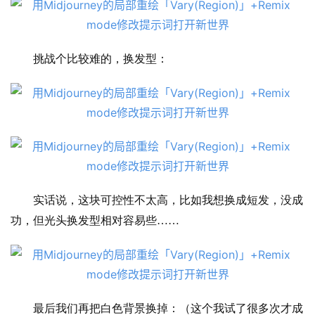
应
用
挑战个比较难的，换发型：
行
业
登录
注册
/
好
文
教
实话说，这块可控性不太高，比如我想换成短发，没成
程
功，但光头换发型相对容易些……
模
型
框
最后我们再把白色背景换掉：（这个我试了很多次才成