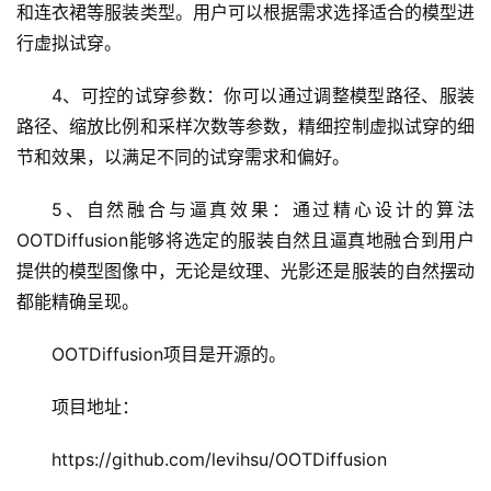
和连衣裙等服装类型。用户可以根据需求选择适合的模型进
行虚拟试穿。
应
用
4、可控的试穿参数：你可以通过调整模型路径、服装
路径、缩放比例和采样次数等参数，精细控制虚拟试穿的细
节和效果，以满足不同的试穿需求和偏好。
行
业
登录
注册
5、自然融合与逼真效果：通过精心设计的算法
/
OOTDiffusion能够将选定的服装自然且逼真地融合到用户
好
提供的模型图像中，无论是纹理、光影还是服装的自然摆动
文
都能精确呈现。
OOTDiffusion项目是开源的。
教
程
项目地址：
https://github.com/levihsu/OOTDiffusion
模