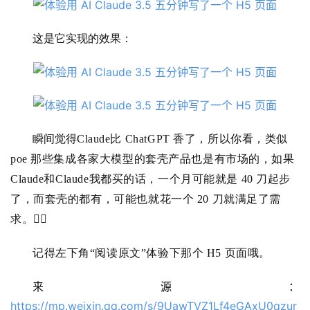
型
框
架
这是它实现的效果：
报
告
瞬间觉得
Claude比 ChatGPT 香了，所以你看，类似
poe 那些集成各家大模型的套壳产品也是有市场的，如果
Claude和
Claude我都买的话，一个月可能就是 40 刀起步
了，而套壳的都有，可能也就花一个 20 刀就满足了需
求。🤷‍♂️
记得左下角“阅读原文”体验下那个 H5 页面哦。
来源：
https://mp.weixin.qq.com/s/9UawTVZ1Lf4eGAxU0qzur