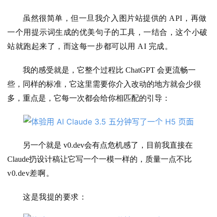
虽然很简单，但一旦我介入图片站提供的 API，再做
应
一个用提示词生成的优美句子的工具，一结合，这个小破
用
站就跑起来了，而这每一步都可以用 AI 完成。
我的感受就是，它整个过程比 ChatGPT 会更流畅一
行
业
些，同样的标准，它这里需要你介入改动的地方就会少很
登录
注册
/
多，重点是，它每一次都会给你相匹配的引导：
好
文
另一个就是 v0.dev会有点危机感了，目前我直接在
教
Claude扔设计稿让它写一个一模一样的，质量一点不比
程
v0.dev差啊。
这是我提的要求：
模