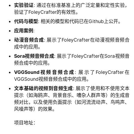
用
实验验证
: 通过在标准基准上的广泛定量和定性实验，
验证了FoleyCrafter的有效性。
代码与模型
: 相关的模型和代码已在Github上公开。
行
应用案例
:
业
登录
注册
动漫音频合成
: 展示了FoleyCrafter在动漫视频音频合
/
成中的应用。
好
文
Sora视频音频合成
: 展示了FoleyCrafter在Sora视频音
频合成中的应用。
VGGSound视频音频合成
: 展示了FoleyCrafter在
教
VGGSound视频音频合成中的应用。
程
文本基础的视频到音频生成
: 展示了使用和不使用文本
提示（如海鸥声、背景音乐、嘈杂人群声等）的生成音
频对比，以及使用负面提示（如河流流动声、鸟鸣声、
模
风噪声等）的效果。
型
项目地址：
框
架