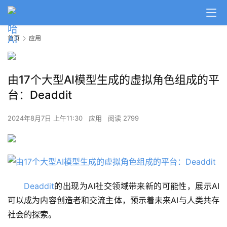
首页
应用
由17个大型AI模型生成的虚拟角色组成的平
A
台：Deaddit
I
日
2024年8月7日 上午11:30
应用
阅读 2799
报
开
源
Deaddit
的出现为AI社交领域带来新的可能性，展示AI
项
可以成为内容创造者和交流主体，预示着未来AI与人类共存
目
社会的探索。