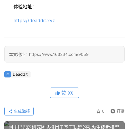
体验地址：
应
用
https://deaddit.xyz
行
业
登录
注册
/
本文地址：https://www.163264.com/9059
好
文
Deaddit
教
赞
(0)
程
生成海报
0
打赏
模
型
阿里巴巴的研究团队推出了基于轨迹的视频生成新模型