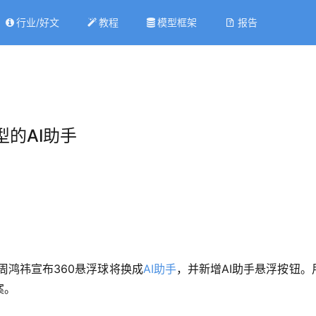
行业/好文
教程
模型框架
报告
型的AI助手
，周鸿祎宣布360悬浮球将换成
AI助手
，并新增AI助手悬浮按钮。
案。