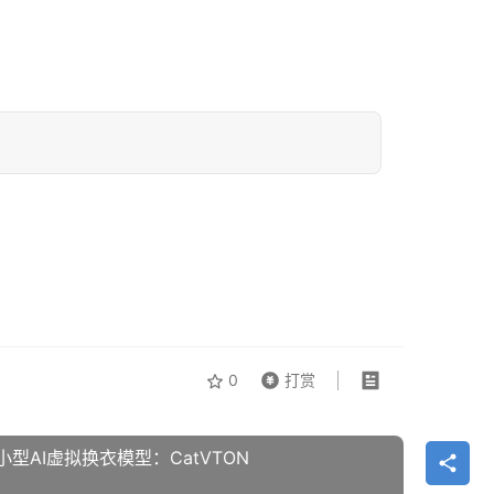
0
打赏
型AI虚拟换衣模型：CatVTON