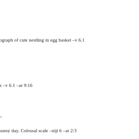
graph of cute nestling in egg basket –v 6.1
s –v 6.1 –ar 9:16
现。
nny day. Colossal scale –niji 6 –ar 2:3