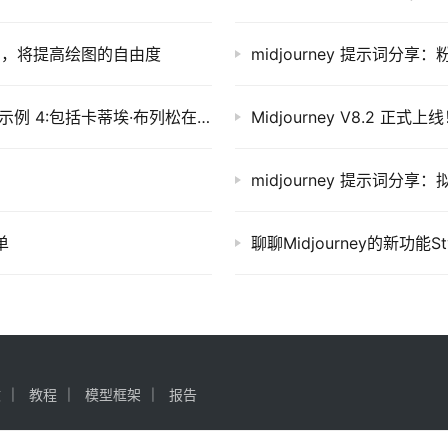
on)」，将提高绘图的自由度
midjourney 提示词分享
MidJourney咒语大全-最佳提示词（prompt）示例 4:包括卡蒂埃·布列松在内的25位摄影师风格
midjourney 提示词分
单
聊聊Midjourney的新功能
文
教程
模型框架
报告