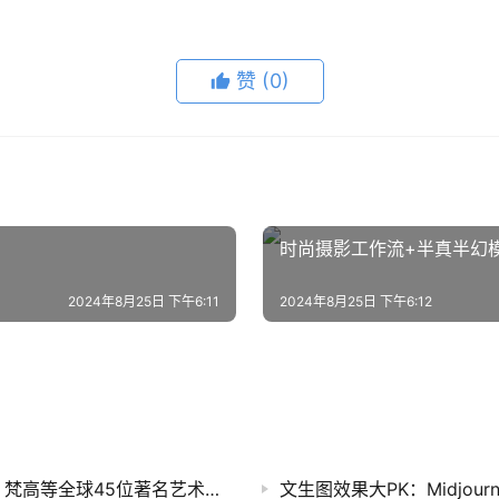
赞
(0)
时尚摄影工作流+半真半幻
2024年8月25日 下午6:11
2024年8月25日 下午6:12
MidJourney咒语-最佳提示词(prompt)示例2：梵高等全球45位著名艺术家风格
文生图效果大PK：Midjourney vs