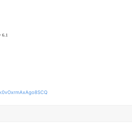
v 6.1
Pcik0vOxrmAxAgo8SCQ