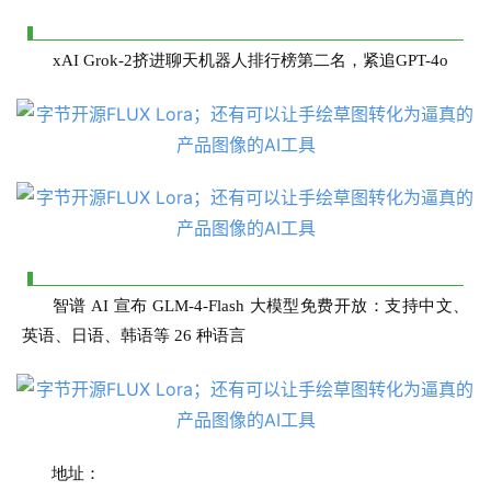
xAI Grok-2挤进聊天机器人排行榜第二名，紧追GPT-4o
行
业
登录
注册
/
好
文
教
程
智谱 AI 宣布 GLM-4-Flash 大模型免费开放：支持中文、
英语、日语、韩语等 26 种语言
模
型
框
架
地址：