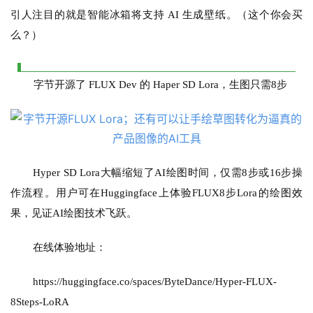
引人注目的就是智能冰箱将支持 AI 生成壁纸。（这个你会买
么？）
A
字节开源了 FLUX Dev 的 Haper SD Lora，生图只需8步
I
日
报
Hyper SD Lora大幅缩短了AI绘图时间，仅需8步或16步操
开
作流程。用户可在Huggingface上体验FLUX8步Lora的绘图效
源
果，见证AI绘图技术飞跃。
项
目
在线体验地址：
https://huggingface.co/spaces/ByteDance/Hyper-FLUX-
应
8Steps-LoRA
用