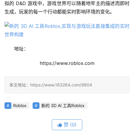
目
拟的 D&D 游戏中，游戏世界可以随着地牢主的描述而即时
生成，玩家的每一个行动都能实时影响环境的变化。
应
用
地址：
行
业
https://www.roblox.com
登录
注册
/
好
文
本文地址：https://www.163264.com/9804
Roblox
新的 3D AI 工具Roblox
教
程
赞
(0)