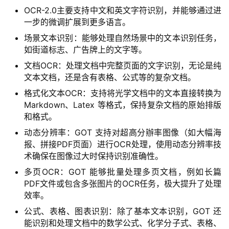
A
OCR-2.0主要支持中文和英文字符识别，并能够通过进
I
一步的微调扩展到更多语言。
日
场景文本识别：能够处理自然场景中的文本识别任务，
报
如街道标志、广告牌上的文字等。
文档OCR：处理文档中完整页面的文字识别，无论是纯
文本文档，还是含有表格、公式等的复杂文档。
开
格式化文本OCR：支持将光学文档中的文本直接转换为
源
Markdown、Latex 等格式，保持复杂文档的原始排版
项
和格式。
目
动态分辨率：GOT 支持对超高分辦率图像（如大幅海
报、拼接PDF页面）进行OCR处理，使用动态分辨率技
术确保在图像过大时保持识别准确性。
应
多页OCR：GOT 能够批量处理多页文档，例如长篇
用
PDF文件或包含多张图片的OCR任务，极大提升了处理
效率。
公式、表格、图表识别：除了基本文本识别，GOT 还
行
能识别和处理文档中的数学公式、化学分子式、表格、
业