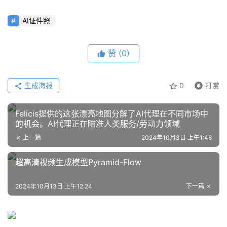
程
AI证件照
模
赞
(0)
型
框
架
生成海报
0
打赏
Felicis提供的这张漂亮地图分解了AI代理在不同市场中
报
的机会。AI代理正在瞄准人类服务/劳动力领域
告
上一篇
2024年10月3日 上午1:48
超高清视频生成模型Pyramid-Flow
2024年10月13日 上午12:24
下一篇