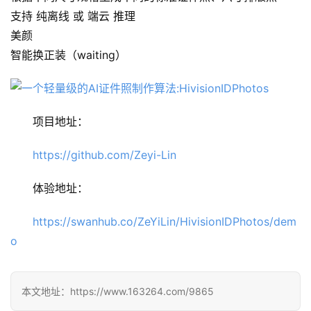
开
支持 纯离线 或 端云 推理
源
项
美颜
目
智能换正装（waiting）
应
项目地址：
用
https://github.com/Zeyi-Lin
行
体验地址：
业
登录
注册
/
https://swanhub.co/ZeYiLin/HivisionIDPhotos/dem
好
o
文
本文地址：https://www.163264.com/9865
教