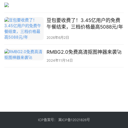
业
登录
注册
/
好
豆包要收费了！3.45亿用户的免费
文
午餐结束，三档价格最高5088元/年
2026年6月2日
教
RMBG2.0免费高清抠图神器来袭🚀
程
2024年11月14日
模
型
框
架
报
ICP备案号：
冀ICP备12021826号
告