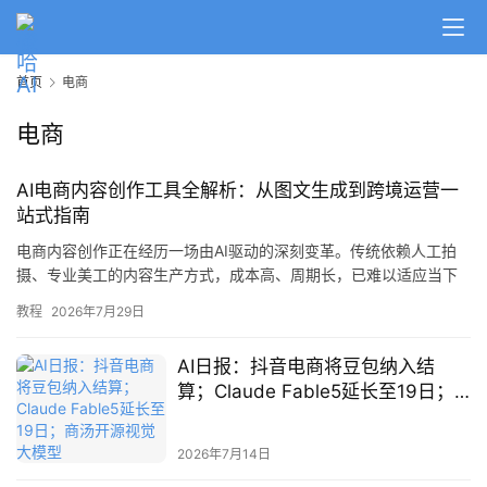
A
I
首页
电商
日
报
电商
AI电商内容创作工具全解析：从图文生成到跨境运营一
开
站式指南
源
项
电商内容创作正在经历一场由AI驱动的深刻变革。传统依赖人工拍
目
摄、专业美工的内容生产方式，成本高、周期长，已难以适应当下
高频上新、多平台同步运营的需求。本文将深入解析AI电商内容创
教程
2026年7月29日
作工具的核心能力、选型要点与落地实践，帮助商家搭建高效、低
成本的智能化内容体系。 电商内容生产的痛点与AI破局 无论是国内
应
AI日报：抖音电商将豆包纳入结
主流电商平台的日常上新、种草营销，还是跨境电商的海外本土化
用
算；Claude Fable5延长至19日；
运营，高质量的商品图文…
商汤开源视觉大模型
2026年7月14日
行