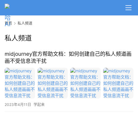
A
I
首页
私人频道
日
报
私人频道
midjourney官方帮助文档：如何创建自己的私人频道画
开
画不受信息流干扰
源
项
目
应
2023年4月11日
学起来
用
行