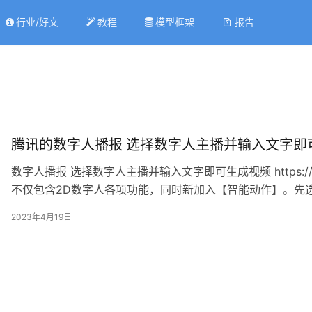
行业/好文
教程
模型框架
报告
腾讯的数字人播报 选择数字人主播并输入文
数字人播报 选择数字人主播并输入文字即可生成视频 https://zenvide
不仅包含2D数字人各项功能，同时新加入【智能动作】。先
过人工智能及您输入的文本内容匹配，主播自动选择生成动作
2023年4月19日
成视频】，目前分辨率暂支持1080P, …