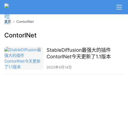
A
I
首页
ContorlNet
日
报
ContorlNet
StableDiffusion最强大的插件
开
ContorlNet今天更新了1.1版本
源
项
2023年4月14日
目
应
用
行