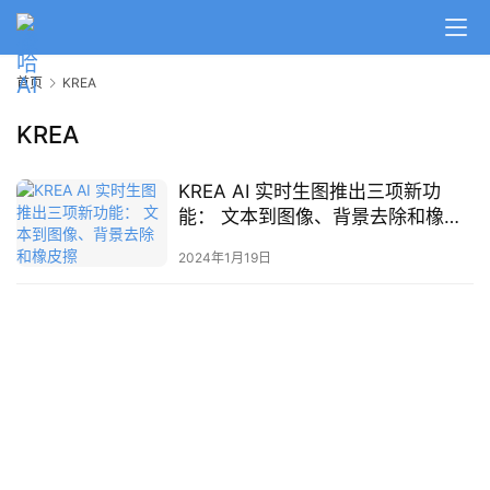
A
I
首页
KREA
日
报
KREA
KREA AI 实时生图推出三项新功
开
能： 文本到图像、背景去除和橡皮
源
擦
项
2024年1月19日
目
应
用
行