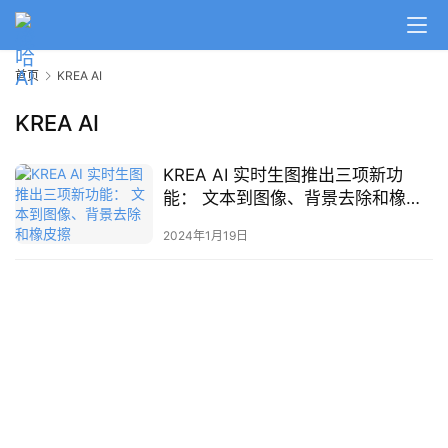
A
I
首页
KREA AI
日
报
KREA AI
KREA AI 实时生图推出三项新功
开
能： 文本到图像、背景去除和橡皮
源
擦
项
2024年1月19日
目
应
用
行