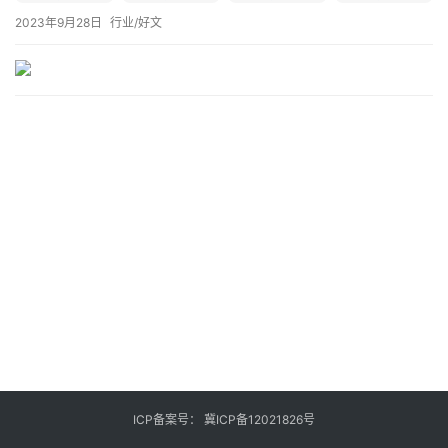
业
登录
注册
2023年9月28日
行业/好文
/
好
文
教
程
模
型
框
架
报
ICP备案号：
冀ICP备12021826号
告