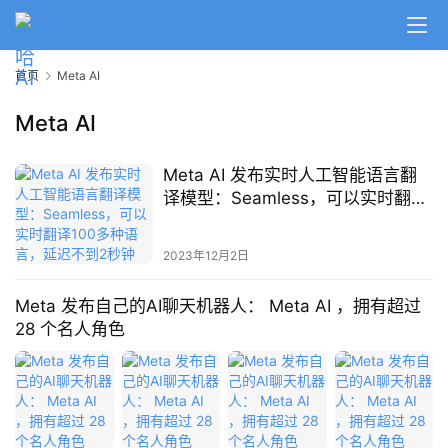
A
I
首页
Meta AI
日
报
Meta AI
Meta AI 发布实时人工智能语言翻
开
译模型：Seamless，可以实时翻译
源
100多种语言，延迟不到2秒钟
项
目
2023年12月2日
Meta 发布自己的AI聊天机器人： Meta AI ，拥有超过
28 个名人角色
应
用
行