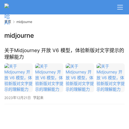
A
I
首页
midjourne
日
报
midjourne
关于Midjourney 开放 V6 模型，体验新版对文字提示的
开
理解能力
源
项
目
应
2023年12月21日
学起来
用
行