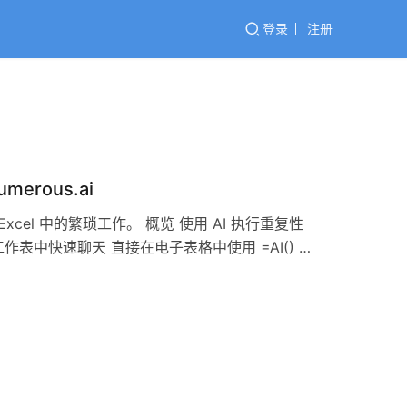
登录
注册
merous.ai
和 Excel 中的繁琐工作。 概览 使用 AI 执行重复性
中快速聊天 直接在电子表格中使用 =AI() 函
hatGPT 提供提示。 – 想要总结客户支持信息？