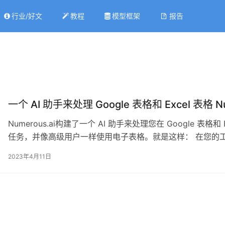
行业/好文
教程
模型框架
报告
一个 AI 助手来处理 Google 表格和 Excel 表格 Nu
Numerous.ai构建了一个 AI 助手来处理您在 Google 表格
任务，并像高级用户一样使用电子表格。就是这样： 在您的工作表
数，类似于 =SUM() 和 =AVERAGE() 等公式，直接向 C
2023年4月11日
=AI(“这是客…