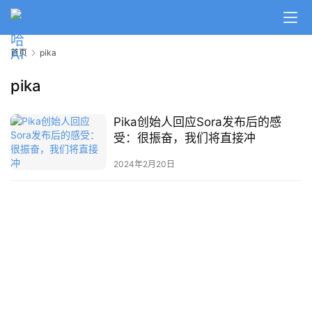
A
I
首页
pika
日
报
pika
Pika创始人回应Sora发布后的感
开
受：很振奋，我们将直接冲
源
项
2024年2月20日
目
应
用
行