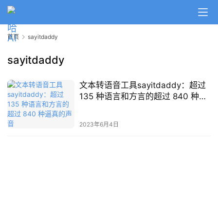
A
I
首页
sayitdaddy
日
报
sayitdaddy
文本转语音工具sayitdaddy：超过
开
135 种语言和方言的超过 840 种逼
源
真的声音
项
目
2023年6月4日
应
用
行