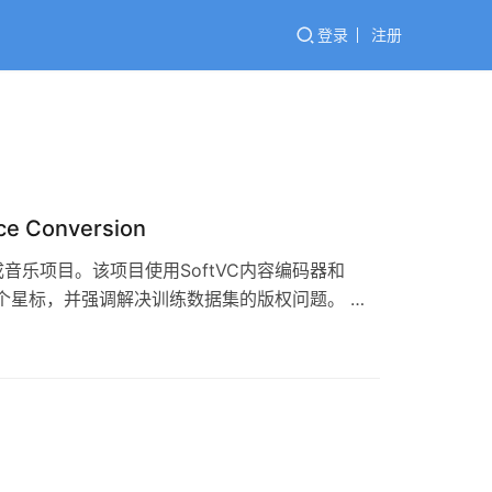
登录
注册
e Conversion
开源的AI生成音乐项目。该项目使用SoftVC内容编码器和
1k+个星标，并强调解决训练数据集的版权问题。 项
c/tree/4.0-Vec76…