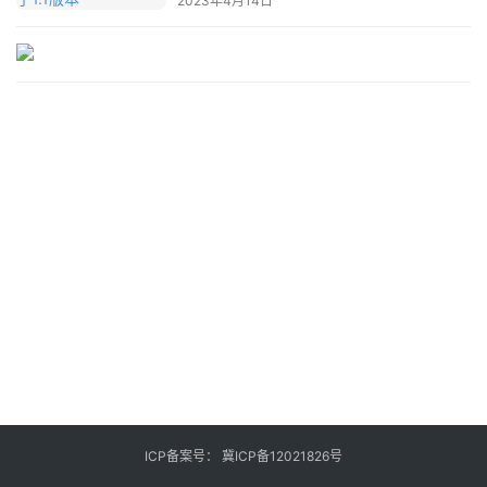
2023年4月14日
业
登录
注册
/
好
文
教
程
模
型
框
架
报
ICP备案号：
冀ICP备12021826号
告