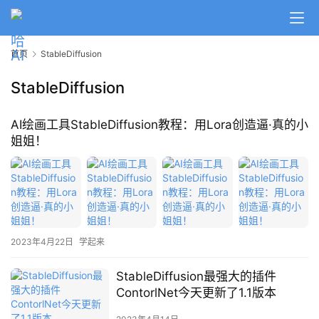
A
I
首页
StableDiffusion
日
报
StableDiffusion
AI绘画工具StableDiffusion教程：用Lora创造逼·真的小
开
姐姐！
源
项
目
应
2023年4月22日
学起来
用
StableDiffusion最强大的插件
ContorlNet今天更新了1.1版本
行