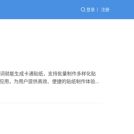
登录
注册
入关键词就能生成卡通贴纸，支持批量制作多样化贴
er强大功能的应用，为用户提供高效、便捷的贴纸制作体验。
为聊天和分享增添更多乐趣。 无论你想制作具有