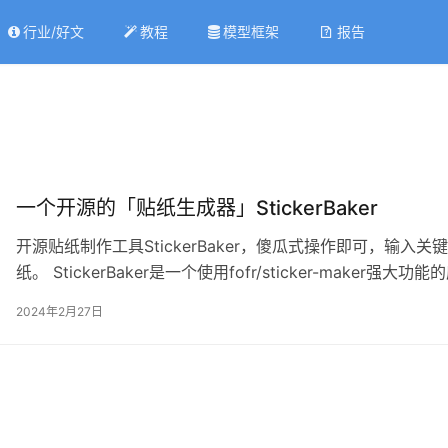
行业/好文
教程
模型框架
报告
一个开源的「贴纸生成器」StickerBaker
开源贴纸制作工具StickerBaker，傻瓜式操作即可，输
纸。 StickerBaker是一个使用fofr/sticker-mak
它不仅支持批量制作贴纸，还能一次性创建多个独特的贴纸，
2024年2月27日
地域特色的贴纸，如乌克兰国旗色的豹子，还是创造出…