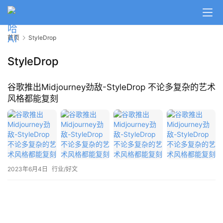
A
I
首页
StyleDrop
日
报
StyleDrop
谷歌推出Midjourney劲敌-StyleDrop 不论多复杂的艺术
开
风格都能复刻
源
项
目
应
2023年6月4日
行业/好文
用
行