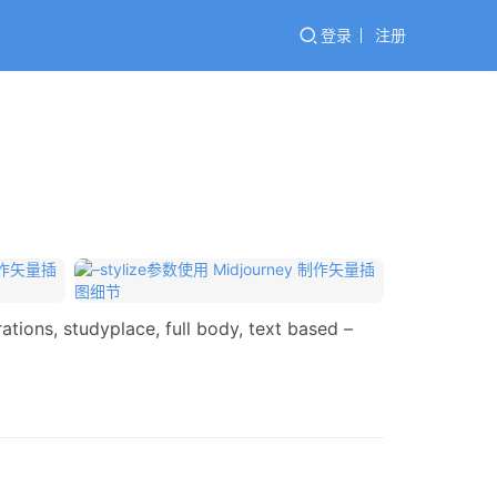
登录
注册
ions, studyplace, full body, text based –