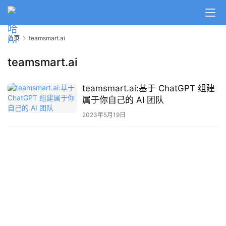
A
I
首页
teamsmart.ai
日
报
teamsmart.ai
teamsmart.ai:基于 ChatGPT 组建
开
属于你自己的 AI 团队
源
项
2023年5月19日
目
应
用
行