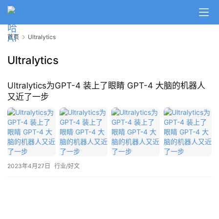
A
I
首页
Ultralytics
日
报
Ultralytics
Ultralytics为GPT-4 装上了眼睛 GPT-4 大脑的机器人
开
又近了一步
源
项
目
应
2023年4月27日
行业/好文
用
行