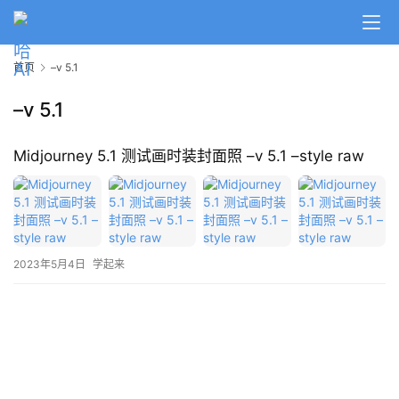
A
I
首页
–v 5.1
日
报
–v 5.1
Midjourney 5.1 测试画时装封面照 –v 5.1 –style raw
开
源
项
目
2023年5月4日
学起来
应
用
行