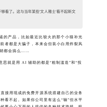
不够看了。这与当年某些’文人雅士’看不起新文
个牛逼的产品，比如最近比较火的那个小猫补光
调的前者都是大骗子，本来会但装小白用炸裂风
销都会搞么……
思就是用 AI 辅助的都是“粗制滥造”和“投
会直接用现成的免费开源系统搭建自己的业务
种看不起。如果你公司里有这么“轴”但水平
时候要小心下面的人提供的各种技术路线，投