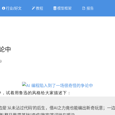
行业/好文
教程
模型框架
报告
论中
9
中，试着用鲁迅的风格给大家描述下：
是’从未沾过代码’的后生，借AI之力竟也能编出新奇玩意；一边