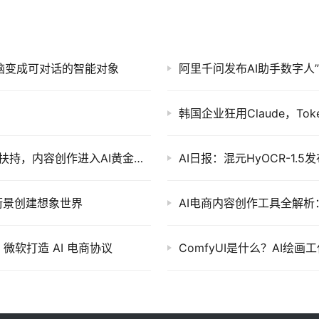
电脑变成可对话的智能对象
韩国企业狂用Claude，T
AI短片爆款涌现：播放量破3500万，平台砸钱扶持，内容创作进入AI黄金时代
AI日报：混元HyOCR-1.
实街景创建想象世界
AI电商内容创作工具全解
微软打造 AI 电商协议
ComfyUI是什么？AI绘画工作