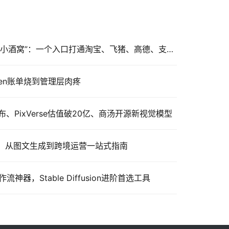
阿里千问发布AI助手数字人”小酒窝”：一个入口打通淘宝、飞猪、高德、支付宝
oken账单烧到管理层肉疼
5发布、PixVerse估值破20亿、商汤开源新视觉模型
析：从图文生成到跨境运营一站式指南
流神器，Stable Diffusion进阶首选工具