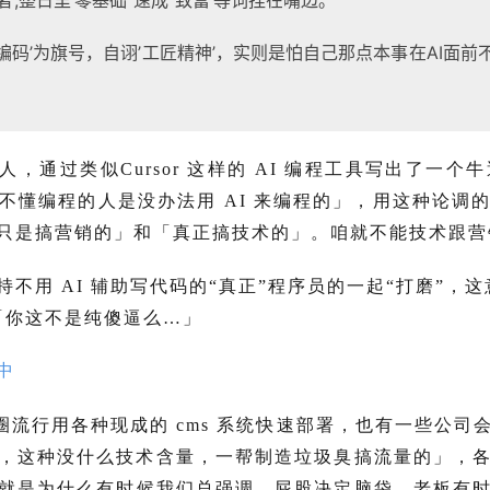
者’,整日里’零基础”速成”致富’等词挂在嘴边。
编码’为旗号，自诩’工匠精神’，实则是怕自己那点本事在AI面前
人，通过类似Cursor 这样的 AI 编程工具写出了一
不懂编程的人是没办法用 AI 来编程的」，用这种论
只是搞营销的」和「真正搞技术的」。咱就不能技术跟营
用 AI 辅助写代码的“真正”程序员的一起“打磨”，这意
「你这不是纯傻逼么…」
流行用各种现成的 cms 系统快速部署，也有一些公司
，这种没什么技术含量，一帮制造垃圾臭搞流量的」，各
就是为什么有时候我们总强调，屁股决定脑袋，老板有