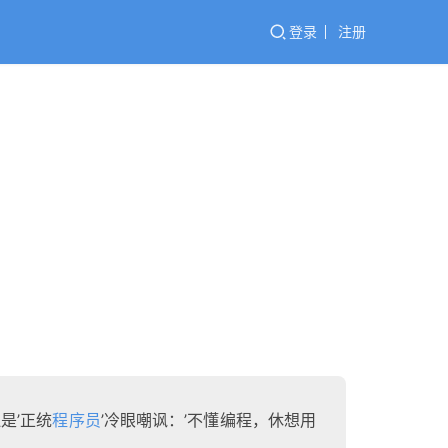
登录
注册
是’正统
程序员
’冷眼嘲讽：’不懂编程，休想用