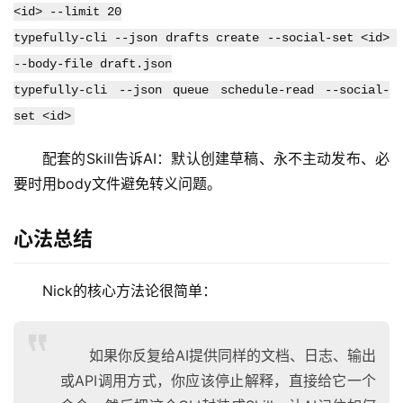
好
<id> --limit 20
文
typefully-cli --json drafts create --social-set <id> 
--body-file draft.json
typefully-cli --json queue schedule-read --social-
教
set <id>
程
配套的Skill告诉AI：默认创建草稿、永不主动发布、必
要时用body文件避免转义问题。
模
型
心法总结
框
架
Nick的核心方法论很简单：
报
如果你反复给AI提供同样的文档、日志、输出
告
或API调用方式，你应该停止解释，直接给它一个