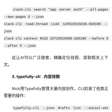
I
日
slack-cli search "app server auth" --all-pages 
报
--max-pages 3 --json
slack-cli read-thread L143 123522523239.633199 --
json
开
slack-cli context R152 25723525099.626199 --before 5 
源
项
--after 5 --json
目
这让AI可以广泛搜索、精确定位线程、提取相关上下
文。
应
3. typefully-cli：内容排期
用
Nick用Typefully管理大量内容创作，CLI封装了他真正
需要的操作：
行
业
登录
注册
typefully-cli --json drafts list --social-set 
/