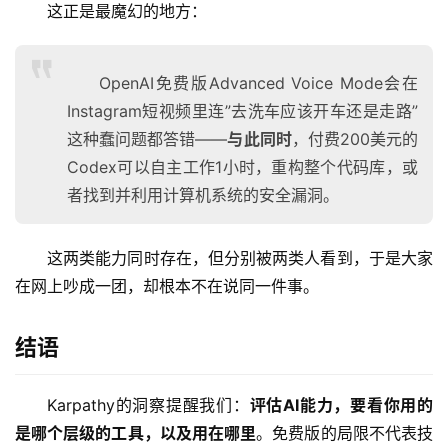
用
这正是最魔幻的地方：
OpenAI免费版Advanced Voice Mode会在
行
Instagram短视频里连”去洗车应该开车还是走路”
业
登录
注册
/
这种蠢问题都答错——
与此同时
，付费200美元的
好
Codex可以自主工作1小时，重构整个代码库，或
文
者找到并利用计算机系统的安全漏洞。
这两类能力同时存在，但分别被两类人看到，于是大家
教
在网上吵成一团，却根本不在说同一件事。
程
结语
模
型
Karpathy的洞察提醒我们：
评估AI能力，要看你用的
框
是哪个层级的工具，以及用在哪里
。免费版的局限不代表技
架