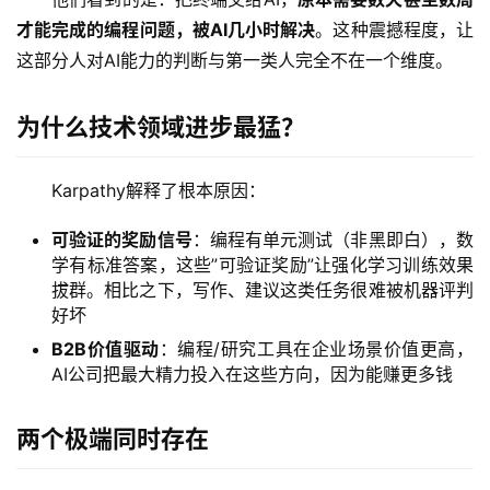
才能完成的编程问题，被AI几小时解决
。这种震撼程度，让
这部分人对AI能力的判断与第一类人完全不在一个维度。
为什么技术领域进步最猛？
A
I
Karpathy解释了根本原因：
日
报
可验证的奖励信号
：编程有单元测试（非黑即白），数
学有标准答案，这些”可验证奖励”让强化学习训练效果
拔群。相比之下，写作、建议这类任务很难被机器评判
开
好坏
源
B2B价值驱动
：编程/研究工具在企业场景价值更高，
项
AI公司把最大精力投入在这些方向，因为能赚更多钱
目
两个极端同时存在
应